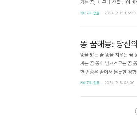
가는 꿈, 나무나 산을 넘어 비
꿈, 좁은 공간에서 날아다니는 
카테고리 없음
2024. 9. 12. 06:30
알아봅니다. 비행 꿈, 날아다
상징을 가지고 있습니다. 그것
이 되어있어서 자신의 현재의 
똥 꿈해몽: 당신
똥을 밟는 꿈 똥을 치우는 꿈 
싸는 꿈 똥이 넘쳐흐르는 꿈 
한 번쯤은 꿈에서 본듯한 경험
던 '똥 꿈'에 대해 자세히 알
카테고리 없음
2024. 9. 5. 06:00
분의 인생에 중요한 메시지를 담
잘 살펴보고 긍정적인 방향으로
운을 놓치지 마세요! 똥을 밟