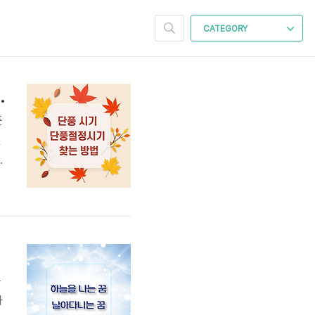
CATEGORY
산 강천산 백양사 화담숲 강원도 대둔산등)
둔
변
를
문
는
아