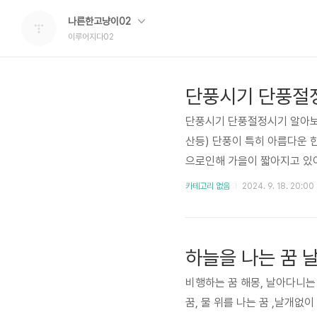
나른한고냥이02
이루어지다02
단풍시기 단풍절정시기 알아보
산등) 단풍이 특히 아름다운 
으로인해 가을이 짧아지고 있
찾아서 아름다운 경치를 두 눈
카테고리 없음
2024. 9. 18. 20:00
몇가지 방법을 알아보도록 
기 네이버 단풍시기 알아보기
으로 알수있는 사이트중에 하
별 날씨에 ..
비행하는 꿈 해몽, 날아다니는 
꿈, 물 위를 나는 꿈 ,날개없이